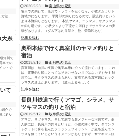
2020/2/23
富山県の渓流
電車での釣行で、庄川でトラウトを狙うなら、小牧ダムより下
く方法、
流域のになります。 平野部の釣りになるので、渓流釣りという
より本流釣りとなります。 本流ヤマメ、ニジマス、サクラマス
の釣り場です。 小牧ダムより下流から河口までサクラマスの実
績があります。（ダム下は釣り禁止、他、禁漁区あり）
R大糸
記事を読む
奥羽本線で行く真室川のヤマメ釣りと
宿泊
1級河川で
2019/8/16
山形県の渓流
電車での
イントで
真室川は、鮭川の支流で奥羽本線に沿って流れています。 これ
は、電車釣り師にとっては見過ごせない川ではないですか！ 鮭
川では、サクラマスの遡上もあり、支流である真室川にもサク
ラマスの遡上があります。（鮭も上るらしい）
いて
記事を読む
長良川鉄道で行くアマゴ、シラメ、サ
ツキマスの釣りと宿泊
の紹介で
2019/5/12
岐阜県の渓流
境に近い
アマゴ、サツキマス、そして鮎でも超メジャーな河川です。個
人的には、長良川の釣りというと、小雪の舞う中で、ダウンジ
ャケットに身を包んだフラッシュフィッシャーが立ち並んでシ
ラメを狙っているというイメージがありますが、サツキマス狙