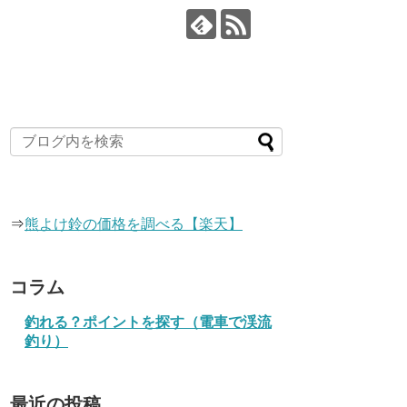
⇒
熊よけ鈴の価格を調べる【楽天】
コラム
釣れる？ポイントを探す（電車で渓流
釣り）
最近の投稿