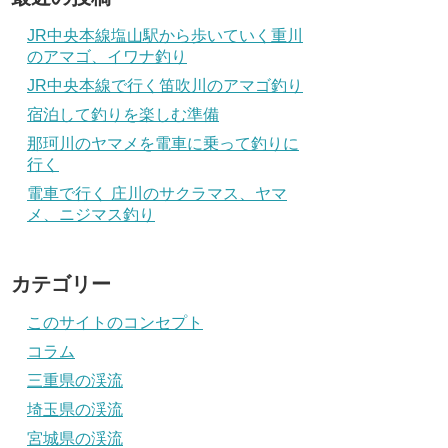
JR中央本線塩山駅から歩いていく重川
のアマゴ、イワナ釣り
JR中央本線で行く笛吹川のアマゴ釣り
宿泊して釣りを楽しむ準備
那珂川のヤマメを電車に乗って釣りに
行く
電車で行く 庄川のサクラマス、ヤマ
メ、ニジマス釣り
カテゴリー
このサイトのコンセプト
コラム
三重県の渓流
埼玉県の渓流
宮城県の渓流