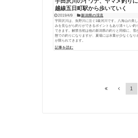
宇田沢川のイワナ、ヤマメ釣りに
越線五日町駅から歩いていく
2019/4/9
新潟県の渓流
宇田沢川は、魚野川に注ぐ1級河川です。八海山の美
みを見ながら釣りができるポイントもあり清々しい釣
できます。解禁当初は他の新潟県の釣りと同様に、雪
態での釣りになりますが、夏場には水量が少なくなり
が限られてきます。
記事を読む
1