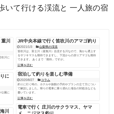
歩いて行ける渓流と 一人旅の宿
く重川
JR中央本線で行く笛吹川のアマゴ釣り
2021/1/3
山梨県の渓流
笛吹川は、富士川（釜無川）合流する川なので、海から遡上す
るサツキマスも期待できますし、下流からの戻りアマゴも期待
笛吹川に
できます。 あくまで「期待」ですが。
記事を読む
宿泊して釣りを楽しむ準備
りに
2020/8/27
コラム
釣りに行く時の、ホテルや旅館の予約やプランの立て方につい
て解説しました。帰りの電車に乗り遅れた場合の対処法なども
が公園に
書いています。
記事を読む
電車で行く 庄川のサクラマス、ヤマ
海川
メ、ニジマス釣り