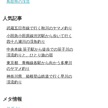
鳥取県の渓流
人気記事
武蔵五日市線で行く秋川のヤマメ釣り
小田急小田原線渋沢駅から歩いて行く
四十八瀬川の渓魚釣り
中央本線 笹子駅から徒歩での笹子川の
渓流釣りと、ひとり旅の宿
東京都 青梅線各駅から向かう多摩川
のヤマメ釣り
神奈川県 箱根登山鉄道で行く早川の
渓流釣り
メタ情報