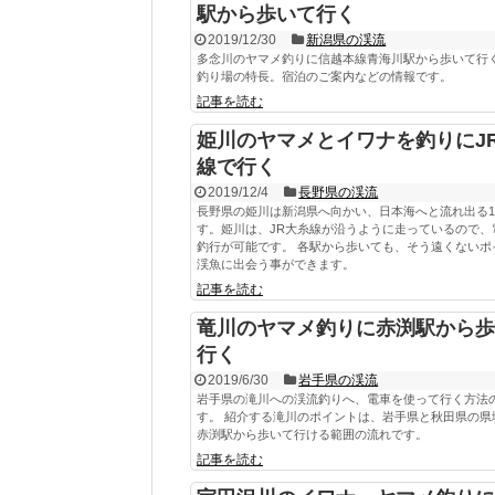
駅から歩いて行く
2019/12/30
新潟県の渓流
多念川のヤマメ釣りに信越本線青海川駅から歩いて行
釣り場の特長。宿泊のご案内などの情報です。
記事を読む
姫川のヤマメとイワナを釣りにJ
線で行く
2019/12/4
長野県の渓流
長野県の姫川は新潟県へ向かい、日本海へと流れ出る
す。姫川は、JR大糸線が沿うように走っているので、
釣行が可能です。 各駅から歩いても、そう遠くないポ
渓魚に出会う事ができます。
記事を読む
竜川のヤマメ釣りに赤渕駅から歩
行く
2019/6/30
岩手県の渓流
岩手県の滝川への渓流釣りへ、電車を使って行く方法
す。 紹介する滝川のポイントは、岩手県と秋田県の県
赤渕駅から歩いて行ける範囲の流れです。
記事を読む