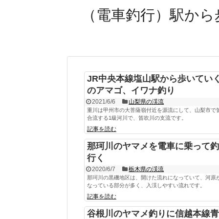
（電車釣行）駅から
JR中央本線塩山駅から歩いてい
のアマゴ、イワナ釣り
2021/6/6
山梨県の渓流
重川は甲州市の大菩薩嶺付近を源流にして、山梨市で
合流する1級河川で、笛吹川の支流です。
記事を読む
那珂川のヤマメを電車に乗って釣
行く
2020/6/7
栃木県の渓流
那珂川の黒磯地区は、開けた流れになっていて、河原
なっている部分が多く、入渓しやすい流れです。
記事を読む
谷根川のヤマメ釣りに信越本線青