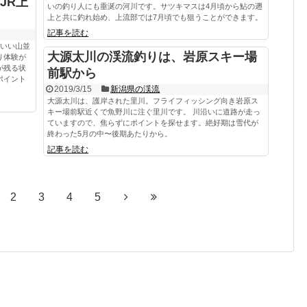
JR上
いの釣り人にも垂涎の河川です。サツキマスは4月頃から鮎の遡
上と共に釣れ始め、上流部では7月頃でも狙うことができます。
記事を読む
しいい山並
大源太川の渓流釣りは、岩原スキー場
り体験が
が残る状
前駅から
ポイント
2019/3/15
新潟県の渓流
大源太川は、護岸された里川。フライフィッシング向き岩原ス
キー場前駅近くで魚野川に注ぐ里川です。 川沿いに道路が走っ
ていますので、焦らずにポイントを探せます。絶好期は雪代が
終わった5月の中〜後期あたりから。
記事を読む
2
3
4
5