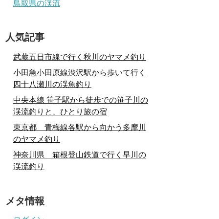
鳥取県の渓流
人気記事
武蔵五日市線で行く秋川のヤマメ釣り
小田急小田原線渋沢駅から歩いて行く
四十八瀬川の渓魚釣り
中央本線 笹子駅から徒歩での笹子川の
渓流釣りと、ひとり旅の宿
東京都 青梅線各駅から向かう多摩川
のヤマメ釣り
神奈川県 箱根登山鉄道で行く早川の
渓流釣り
メタ情報