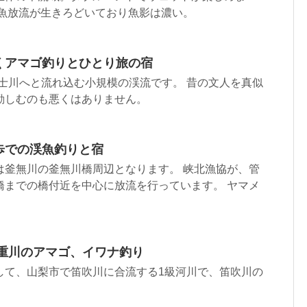
成魚放流が生きろどいており魚影は濃い。
くアマゴ釣りとひとり旅の宿
士川へと流れ込む小規模の渓流です。 昔の文人を真似
勤しむのも悪くはありません。
歩での渓魚釣りと宿
は釜無川の釜無川橋周辺となります。 峡北漁協が、管
橋までの橋付近を中心に放流を行っています。 ヤマメ
重川のアマゴ、イワナ釣り
して、山梨市で笛吹川に合流する1級河川で、笛吹川の