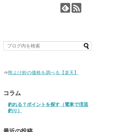
⇒
熊よけ鈴の価格を調べる【楽天】
コラム
釣れる？ポイントを探す（電車で渓流
釣り）
最近の投稿