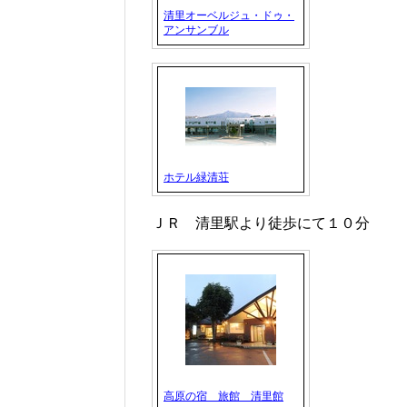
清里オーベルジュ・ドゥ・
アンサンブル
ホテル緑清荘
ＪＲ 清里駅より徒歩にて１０分
高原の宿 旅館 清里館