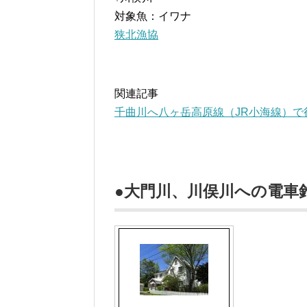
対象魚：イワナ
狭北漁協
関連記事
千曲川へ八ヶ岳高原線（JR小海線）で
●大門川、川俣川への電車