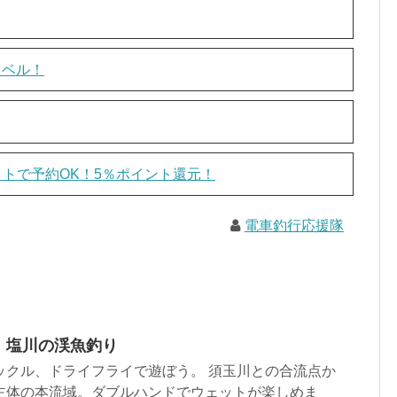
ラベル！
ネットで予約OK！5％ポイント還元！
電車釣行応援隊
 塩川の渓魚釣り
ックル、ドライフライで遊ぼう。 須玉川との合流点か
主体の本流域。ダブルハンドでウェットが楽しめま