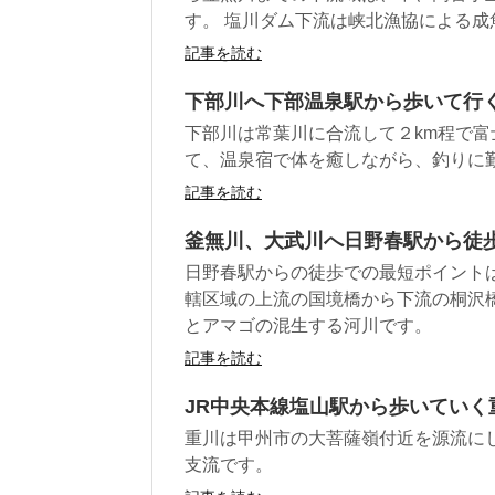
す。 塩川ダム下流は峡北漁協による
記事を読む
下部川へ下部温泉駅から歩いて行
下部川は常葉川に合流して２km程で富
て、温泉宿で体を癒しながら、釣りに
記事を読む
釜無川、大武川へ日野春駅から徒
日野春駅からの徒歩での最短ポイント
轄区域の上流の国境橋から下流の桐沢
とアマゴの混生する河川です。
記事を読む
JR中央本線塩山駅から歩いていく
重川は甲州市の大菩薩嶺付近を源流に
支流です。