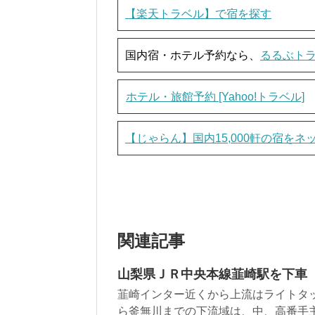
【楽天トラベル】で宿を探す
国内宿・ホテル予約なら、
るるぶト
ホテル・旅館予約 [Yahoo!トラベル]
【じゃらん】国内15,000軒の宿を
関連記事
山梨県ＪＲ中央本線韮崎駅を下車
韮崎インター近くから上流はライトタ
ら釜無川までの下流域は、中、高番手