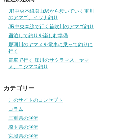
JR中央本線塩山駅から歩いていく重川
のアマゴ、イワナ釣り
JR中央本線で行く笛吹川のアマゴ釣り
宿泊して釣りを楽しむ準備
那珂川のヤマメを電車に乗って釣りに
行く
電車で行く 庄川のサクラマス、ヤマ
メ、ニジマス釣り
カテゴリー
このサイトのコンセプト
コラム
三重県の渓流
埼玉県の渓流
宮城県の渓流